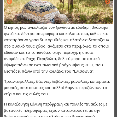
Ο κήπος μας αγκαλιάζει τον ξενώνα με εδώδιμη βλάστηση,
φυτά και δέντρα οπωροφόρα και καλοπιστικά, καθώς και
καταπράσινο γρασίδι. Καρυδιές και πλατάνια δεσπόζουν
στο φυσικό τους χώρο, ανάμεσα στα περιβόλια, τα οποία
έδωσαν και το τοπωνύμιο στην περιοχή, η οποία
ονομάζεται Ράχη-Περιβόλια, δηλ. εύφορο ποτιστικό
ύψωμα πάνω σε εντυπωσιακό βράχο ύψους 20 μ., που
δεσπόζει πάνω από την κοιλάδα του "Ελισσώνα".
Τριανταφυλλιές, δάφνες, λεβάντες, μανώλιες, κυπαρίσια,
μουριές, κουτσουπιές και πολλοί θάμνοι περιζώνουν το
κτίριο και τις αυλές του.
Η καλαίσθητη ξύλινη περίφραξη και πολλές πινακίδες με
βοτανικές πληροφορίες έχουν κατασκευαστεί με την
βοήεια ασκούμενων στο πλαίσιο του Ευρωπαϊκού